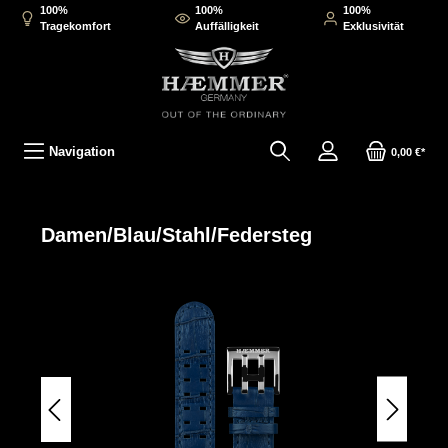
100%
100%
100%
inhalt springen
Tragekomfort
Auffälligkeit
Exklusivität
Navigation
0,00 €*
Damen/Blau/Stahl/Federsteg